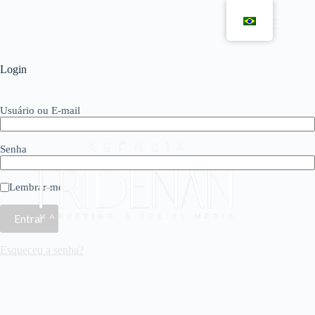
Pular
para
o
conteúdo
Login
Usuário ou E-mail
Senha
Lembrar-me
Esqueceu a senha?